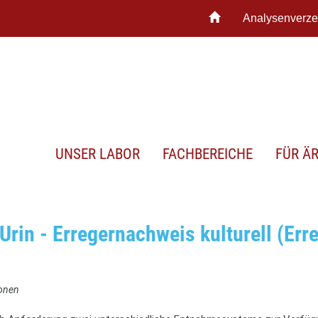
Analysenverze
UNSER LABOR
FACHBEREICHE
FÜR Ä
rin - Erregernachweis kulturell (Err
ionen