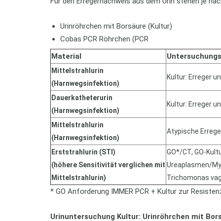
Für den Erregernachweis aus dem Urin stehen je na
Urinröhrchen mit Borsäure (Kultur)
Cobas PCR Röhrchen (PCR
Material
Untersuchungs
Mittelstrahlurin
Kultur: Erreger u
(Harnwegsinfektion)
Dauerkatheterurin
Kultur: Erreger u
(Harnwegsinfektion)
Mittelstrahlurin
Atypische Errege
(Harnwegsinfektion)
Erststrahlurin (STI)
GO*/CT, GO-Kultu
(höhere Sensitivität verglichen mit
Ureaplasmen/My
Mittelstrahlurin)
Trichomonas vag
* GO Anforderung IMMER PCR + Kultur zur Resiste
Urinuntersuchung Kultur: Urinröhrchen mit Bor