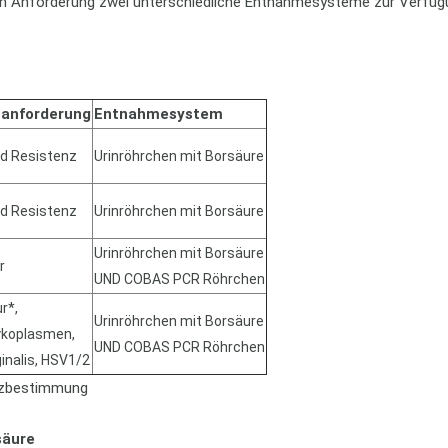
ch Anforderung zwei unterschiedliche Entnahmesysteme zur Verfüg
anforderung
Entnahmesystem
nd Resistenz
Urinröhrchen mit Borsäure
nd Resistenz
Urinröhrchen mit Borsäure
Urinröhrchen mit Borsäure
r
UND COBAS PCR Röhrchen
r*,
Urinröhrchen mit Borsäure
koplasmen,
UND COBAS PCR Röhrchen
inalis, HSV1/2
nzbestimmung
säure