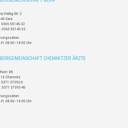
ra-Viebig-Str. 2
45 Gera
: 0365 55145-32
: 0365 55145-33
nungszeiten:
-Fr. 08:00–18:00 Uhr
BORGEMEINSCHAFT CHEMNITZER ÄRZTE
festr. 88
116 Chemnitz
: 0371 37393-0
: 0371 37393-40
nungszeiten:
-Fr. 08:00–18:00 Uhr