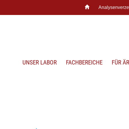
Analysenverze
UNSER LABOR
FACHBEREICHE
FÜR Ä