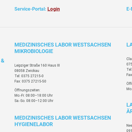
Service-Portal:
Login
E-
MEDIZINISCHES LABOR WESTSACHSEN
L
MIKROBIOLOGIE
Cla
 &
075
Leipziger Straße 160 Haus III
Tel
08058 Zwickau
Fax
Tel: 0375 27215-0
Fax: 0375 27215-50
Öff
Mo.
Öffnungszeiten:
Mo.-Fr. 08:00–18:00 Uhr
Sa.-So. 08:00–12:00 Uhr
L
Ä
MEDIZINISCHES LABOR WESTSACHSEN
HYGIENELABOR
Nee
09