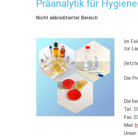
Präanalytik für Hygie
Nicht akkreditierter Bereich
Im Fol
zur La
(letzt
Die Pr
Die be
Tel.: 
Fax: 0
Mail:
h
Unser 