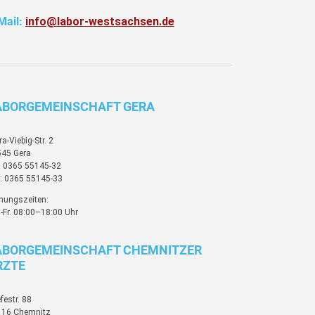
Mail:
info@labor-westsachsen.de
ABORGEMEINSCHAFT GERA
ra-Viebig-Str. 2
45 Gera
: 0365 55145-32
: 0365 55145-33
nungszeiten:
-Fr. 08:00–18:00 Uhr
ABORGEMEINSCHAFT CHEMNITZER
RZTE
festr. 88
116 Chemnitz