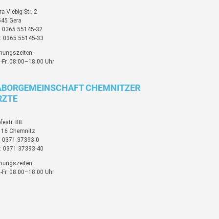
ra-Viebig-Str. 2
45 Gera
: 0365 55145-32
: 0365 55145-33
nungszeiten:
-Fr. 08:00–18:00 Uhr
ABORGEMEINSCHAFT CHEMNITZER
RZTE
festr. 88
116 Chemnitz
: 0371 37393-0
: 0371 37393-40
nungszeiten:
-Fr. 08:00–18:00 Uhr