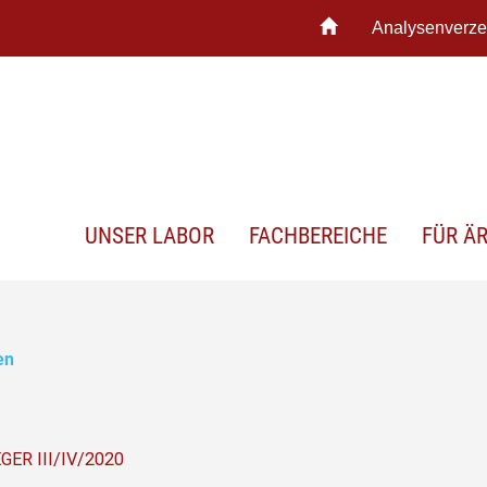
Analysenverze
UNSER LABOR
FACHBEREICHE
FÜR Ä
en
R III/IV/2020