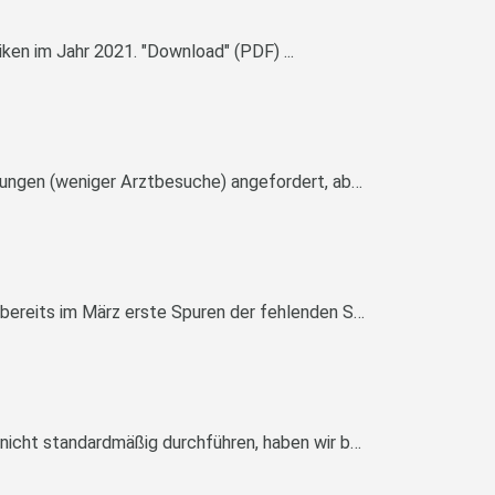
iken im Jahr 2021. "Download" (PDF) ...
Die Covid19-Krise hat auch andere Erkrankungen beeinflusst. Das hat 2 Ursachen: Es werden weniger Untersuchungen (weniger Arztbesuche) angefordert, aber es werden auch weniger Infektionen übe...
Etwas verspätet auf Grund der Pandemielage hier trotzdem die Statistik für das erste Quartal 2020. Wir sehen bereits im März erste Spuren der fehlenden Stuhluntersuchungen. Im nächsten Q...
wir haben erstmals die Sapovirus-Nachweise mit in die Statistik aufgenommen. Obwohl wir den Nachweis noch nicht standardmäßig durchführen, haben wir bereits eine Anzahl positive Ergebni...