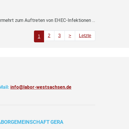
das Robert-Koch-Institut hat Mitte des Jahres eine Information veröffentlicht, dass es nach Ägyptenreisen vermehrt zum Auftreten von EHEC-Infektionen bis hin zu 5 HUS-Fällen gekommen i...
2
3
>
Letzte
1
Mail:
info@labor-westsachsen.de
ABORGEMEINSCHAFT GERA