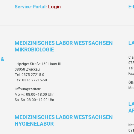
Service-Portal:
Login
E-
MEDIZINISCHES LABOR WESTSACHSEN
L
MIKROBIOLOGIE
Cla
 &
075
Leipziger Straße 160 Haus III
Tel
08058 Zwickau
Fax
Tel: 0375 27215-0
Fax: 0375 27215-50
Öff
Mo.
Öffnungszeiten:
Mo.-Fr. 08:00–18:00 Uhr
Sa.-So. 08:00–12:00 Uhr
L
Ä
MEDIZINISCHES LABOR WESTSACHSEN
HYGIENELABOR
Nee
09