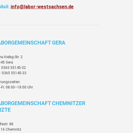
Mail:
info@labor-westsachsen.de
ABORGEMEINSCHAFT GERA
ra-Viebig-Str. 2
45 Gera
: 0365 55145-32
: 0365 55145-33
nungszeiten:
-Fr. 08:00–18:00 Uhr
ABORGEMEINSCHAFT CHEMNITZER
RZTE
festr. 88
116 Chemnitz